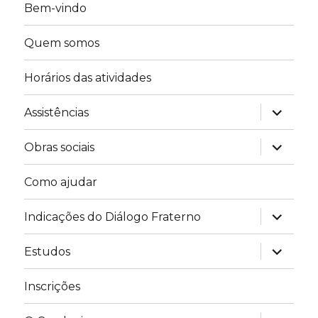
Bem-vindo
Quem somos
Horários das atividades
expandir
Assistências
submen
expandir
Obras sociais
submen
Como ajudar
expandir
Indicações do Diálogo Fraterno
submen
expandir
Estudos
submen
Inscrições
expandir